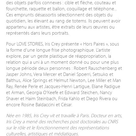
des objets parfois connexes : cible et flèche, couteau et
fourchette, raquette et ballon, coquillage et téléphone...
Ces emprunts désassortis sélectionnent des objets du
quotidien, les élevant au rang de totems. Ils peuvent avoir
appartenu aux artistes, être extraits de leurs œuvres ou
représentés dans leurs portraits.
Pour LOVE STORIES, Iris Crey présente « Hors Paires », sous
la forme d’une longue frise photographique. L’artiste
explore, par un geste plastique de réappropriation, la
relation qui a uni à un moment donné ou pour une plus
longue période deux personnes : Robert Rauschenberg et
Jasper Johns, Vera Mercer et Daniel Spoerri, Setsuko et
Balthus, Alice Springs et Helmut Newton, Lee Miller et Man
Ray, Renée Perle et Jacques-Henri Lartigue, Eliane Radigue
et Arman, Georgia O’Keefe et Edward Steichen, Nancy
Shaver et Haim Steinbach, Frida Kahlo et Diego Rivera ou
encore Rosine Baldaccini et César.
Née en 1985, Iris Crey vit et travaille à Paris. Docteur en arts,
Iris Crey a mené des recherches post doctorales au CNRS
sur le rôle et le fonctionnement des représentations
culturelles, artistiques et médiatiques.