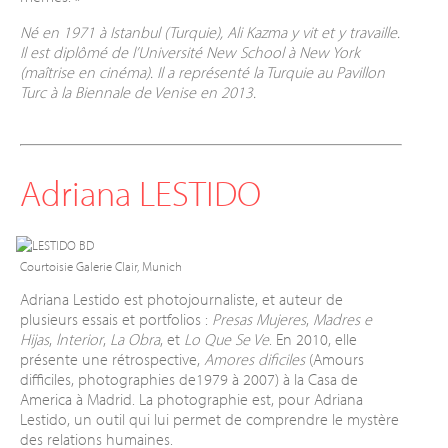
Né en 1971 à Istanbul (Turquie), Ali Kazma y vit et y travaille.
Il est diplômé de l’Université New School à New York
(maîtrise en cinéma). Il a représenté la Turquie au Pavillon
Turc à la Biennale de Venise en 2013.
Adriana LESTIDO
Courtoisie Galerie Clair, Munich
Adriana Lestido est photojournaliste, et auteur de
plusieurs essais et portfolios :
Presas Mujeres
,
Madres e
Hijas
,
lnterior
,
La Obra
, et
Lo Que Se Ve
. En 2010, elle
présente une rétrospective,
Amores dificiles
(Amours
difficiles, photographies de1979 à 2007) à la Casa de
America à Madrid. La photographie est, pour Adriana
Lestido, un outil qui lui permet de comprendre le mystère
des relations humaines.