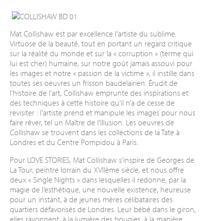
Mat Collishaw est par excellence l’artiste du sublime.
Virtuose de la beauté, tout en portant un regard critique
sur la réalité du monde et sur la « corruption » (terme qui
lui est cher) humaine, sur notre goût jamais assouvi pour
les images et notre « passion de la victime », il instille dans
toutes ses oeuvres un frisson baudelairien. Érudit de
l’histoire de l’art, Collishaw emprunte des inspirations et
des techniques à cette histoire qu’il n’a de cesse de
revisiter : l’artiste prend et manipule les images pour nous
faire rêver, tel un Maître de l’Illusion. Les oeuvres de
Collishaw se trouvent dans les collections de la Tate à
Londres et du Centre Pompidou à Paris.
Pour LOVE STORIES, Mat Collishaw s’inspire de Georges de
La Tour, peintre lorrain du XVIIème siècle, et nous offre
deux « Single Nights » dans lesquelles il redonne, par la
magie de l’esthétique, une nouvelle existence, heureuse
pour un instant, à de jeunes mères célibataires des
quartiers défavorisés de Londres. Leur bébé dans le giron,
elles rayonnent, à la lumière des bougies, à la manière