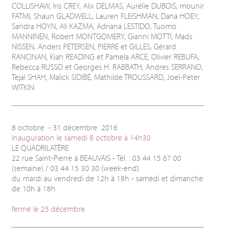
COLLISHAW, Iris CREY, Alix DELMAS, Aurélie DUBOIS, mounir
FATMI, Shaun GLADWELL, Lauren FLEISHMAN, Dana HOEY,
Sandra HOYN, Ali KAZMA, Adriana LESTIDO, Tuomo
MANNINEN, Robert MONTGOMERY, Gianni MOTTI, Mads
NISSEN, Anders PETERSEN, PIERRE et GILLES, Gérard
RANCINAN, Kiah READING et Pamela ARCE, Olivier REBUFA,
Rebecca RUSSO et Georges H. RABBATH, Andres SERRANO,
Tejal SHAH, Malick SIDIBÉ, Mathilde TROUSSARD, Joel-Peter
WITKIN.
8 octobre - 31 décembre 2016
Inauguration le samedi 8 octobre à 14h30
LE QUADRILATÈRE
22 rue Saint-Pierre à BEAUVAIS - Tél. : 03 44 15 67 00
(semaine) / 03 44 15 30 30 (week-end)
du mardi au vendredi de 12h à 18h - samedi et dimanche
de 10h à 18h
fermé le 25 décembre